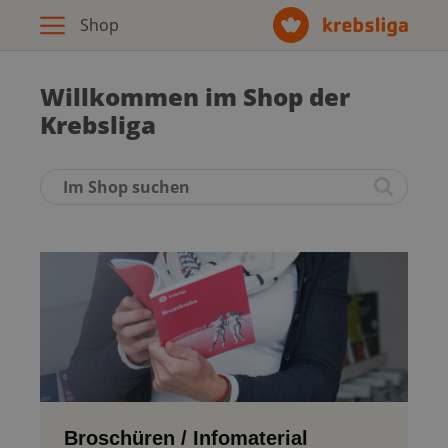
Archiv
Willkommen im Shop der
Krebsliga
Broschüren / Infomaterial
Produkte
Zur Krebsliga-Webseite
Deutsch
Broschüren / Infomaterial
Français