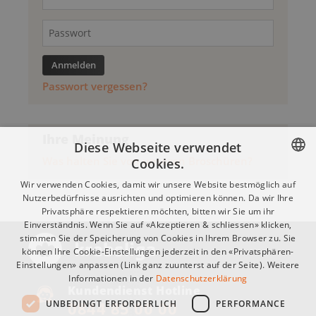
Passwort vergessen?
Ihre Meinung
Diese Webseite verwendet
Was halten Sie von unseren Broschüren?
Cookies.
GERMAN
Wir verwenden Cookies, damit wir unsere Website bestmöglich auf
Nutzerbedürfnisse ausrichten und optimieren können. Da wir Ihre
FRANÇAIS
Privatsphäre respektieren möchten, bitten wir Sie um ihr
Einverständnis. Wenn Sie auf «Akzeptieren & schliessen» klicken,
ITALIANO
stimmen Sie der Speicherung von Cookies in Ihrem Browser zu. Sie
können Ihre Cookie-Einstellungen jederzeit in den «Privatsphären-
Einstellungen» anpassen (Link ganz zuunterst auf der Seite). Weitere
Informationen in der
Datenschutzerklärung
Kundendienst Hotline
UNBEDINGT ERFORDERLICH
PERFORMANCE
0844 85 00 00