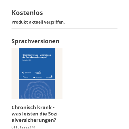
Kostenlos
Produkt aktuell vergriffen.
Sprachversionen
Chro­nisch krank -
was leis­ten die So­zi­
al­ver­si­che­run­gen?