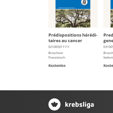
Pré­dis­po­si­tions hé­ré­di­
Pre­d
taires au can­cer
gene
Broschüre
Brosc
Französisch
Italien
Kostenlos
Koste