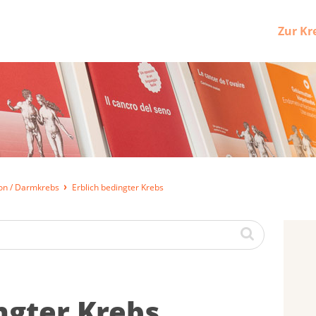
Zur Kr
on / Darmkrebs
Erblich bedingter Krebs
ing­ter Krebs