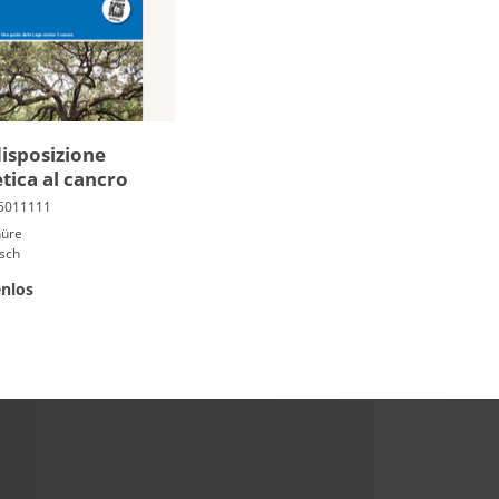
i­spo­sizione
tica al cancro
hüre
isch
nlos