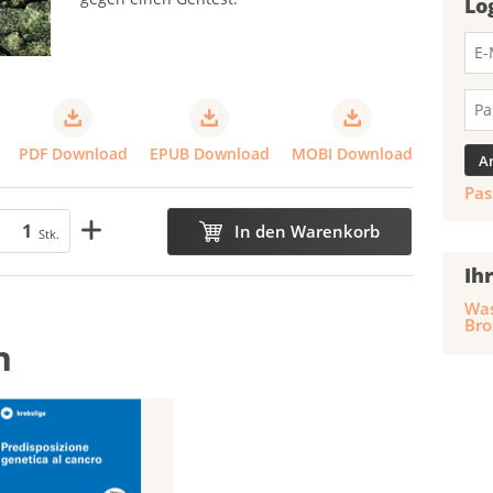
Lo
PDF Download
EPUB Download
MOBI Download
Pas
In den Warenkorb
Stk.
Ih
Was
Bro
n