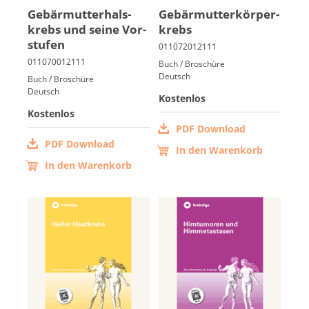
Ge­bär­mut­ter­hals­
Ge­bär­mut­ter­kör­per­
krebs und sei­ne Vor­
krebs
stu­fen
Buch / Broschüre
Deutsch
Buch / Broschüre
Deutsch
Kostenlos
Kostenlos
PDF Download
PDF Download
In den Warenkorb
In den Warenkorb