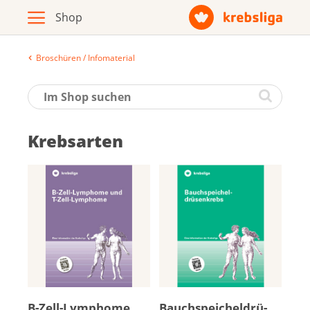
Broschüren / Infomaterial
Archiv
Broschüren / Infomaterial
Krebsarten
Produkte
Zur Krebsliga-Webseite
Deutsch
Français
B-Zell-Lym­pho­me
Bauch­spei­chel­drü­