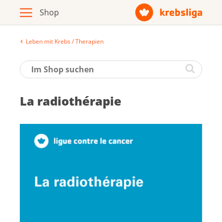
Leben mit Krebs / Therapien
Archiv
Broschüren / Infomaterial
La ra­dio­thé­ra­pie
Produkte
Zur Krebsliga-Webseite
Deutsch
Français