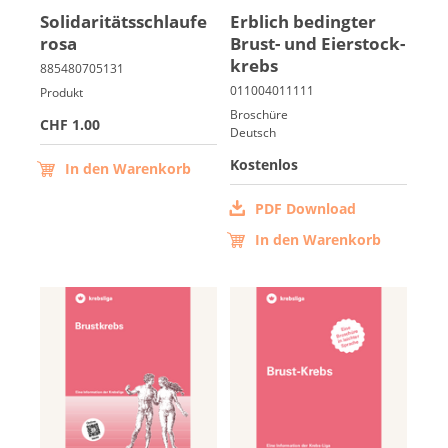
So­li­da­ri­täts­schlau­fe
Erb­lich be­ding­ter
ro­sa
Brust- und Ei­er­stock­
krebs
Produkt
Broschüre
CHF 1.00
Deutsch
Kostenlos
In den Warenkorb
PDF Download
In den Warenkorb