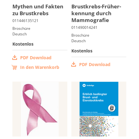
My­then und Fak­ten
Brust­krebs-Früh­er­
zu Brust­krebs
ken­nung durch
Mam­mo­gra­fie
Broschüre
Deutsch
Broschüre
Deutsch
Kostenlos
Kostenlos
PDF Download
PDF Download
In den Warenkorb