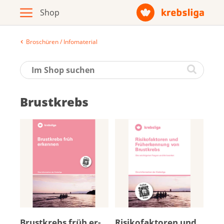
Broschüren / Infomaterial
Archiv
Broschüren / Infomaterial
Brustkrebs
Produkte
Zur Krebsliga-Webseite
Deutsch
Français
Brust­krebs früh er­
Ri­si­ko­fak­to­ren und