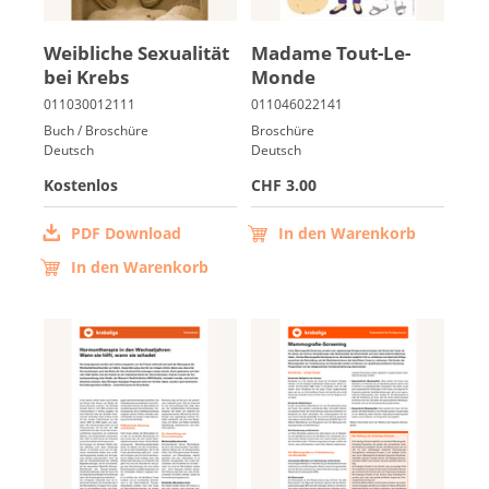
Weib­li­che Se­xua­li­tät
Ma­da­me Tout-Le-
bei Krebs
Mon­de
Buch / Broschüre
Broschüre
Deutsch
Deutsch
Kostenlos
CHF 3.00
PDF Download
In den Warenkorb
In den Warenkorb