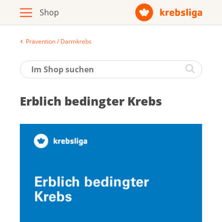
Prävention / Darmkrebs
Archiv
Broschüren / Infomaterial
Erb­lich be­ding­ter Krebs
Produkte
Zur Krebsliga-Webseite
Deutsch
Français