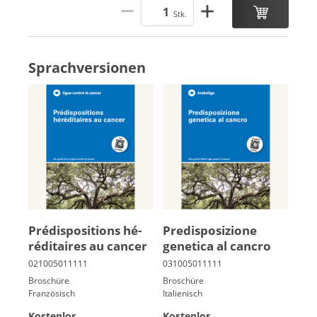
Stk.
Sprachversionen
Pré­dis­po­si­tions hé­
Pre­di­spo­sizione
ré­di­taires au can­cer
genetica al cancro
Broschüre
Broschüre
Französisch
Italienisch
Kostenlos
Kostenlos