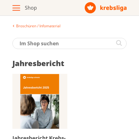
Broschüren / Infomaterial
Archiv
Broschüren / Infomaterial
Jahresbericht
Produkte
Zur Krebsliga-Webseite
Deutsch
Français
Jah­res­be­richt Krebs­