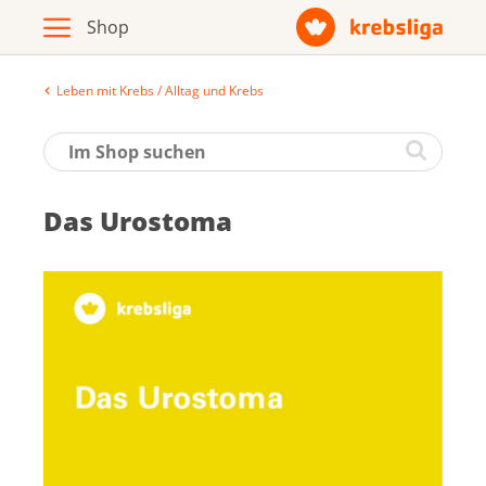
Leben mit Krebs / Alltag und Krebs
Archiv
Broschüren / Infomaterial
Das Ur­o­st­o­ma
Produkte
Zur Krebsliga-Webseite
Deutsch
Français