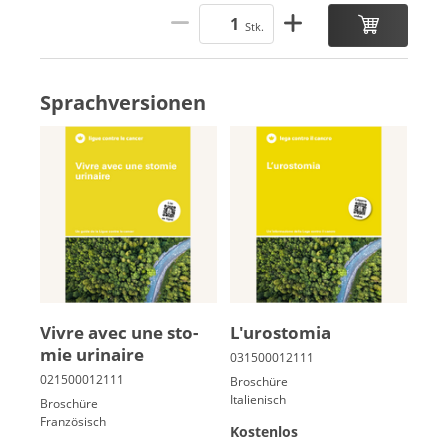
Stk.
Sprachversionen
Vivre avec une sto­
L'uro­stomia
mie uri­naire
Broschüre
Italienisch
Broschüre
Französisch
Kostenlos