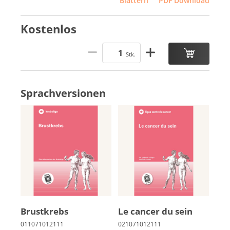
Blättern
PDF Download
Kostenlos
Stk.
Sprachversionen
Brust­krebs
Le can­cer du sein