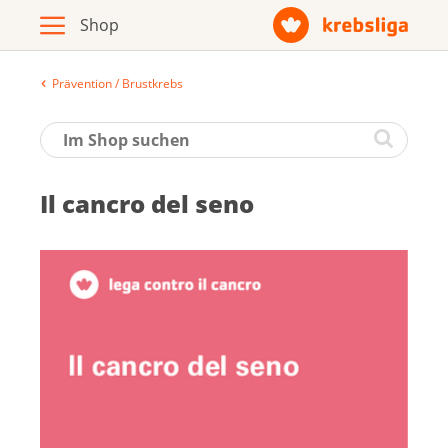
Prävention / Brustkrebs
Archiv
Broschüren / Infomaterial
Il cancro del seno
Produkte
Zur Krebsliga-Webseite
Deutsch
Français