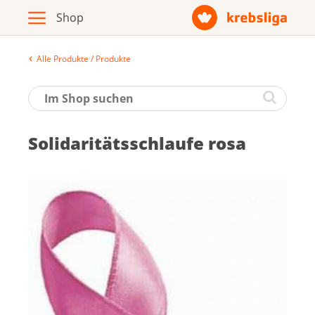
Alle Produkte / Produkte
Archiv
Broschüren / Infomaterial
So­li­da­ri­täts­schlau­fe ro­sa
Produkte
Zur Krebsliga-Webseite
Deutsch
Français