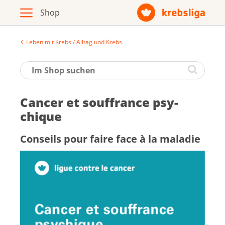
Leben mit Krebs / Alltag und Krebs
Archiv
Broschüren / Infomaterial
Can­cer et souf­france psy­
Produkte
chique
Conseils pour faire face à la ma­la­die
Zur Krebsliga-Webseite
Deutsch
Français