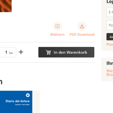
Lo
Blättern
PDF Download
Pas
In den Warenkorb
Stk.
Ih
Was
Bro
n