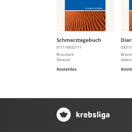
Schmerz­ta­ge­buch
Diar
Broschüre
Brosc
Deutsch
Italien
Kostenlos
Koste