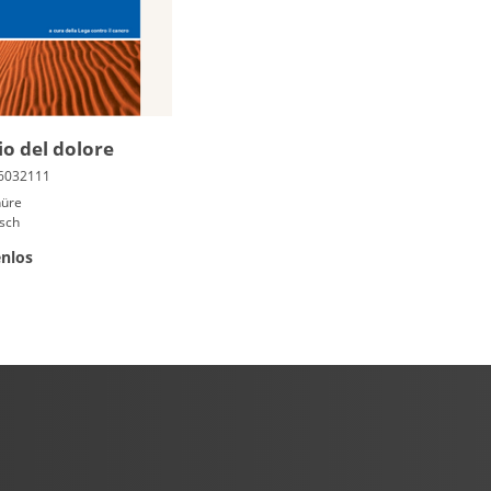
io del dolore
hüre
isch
nlos