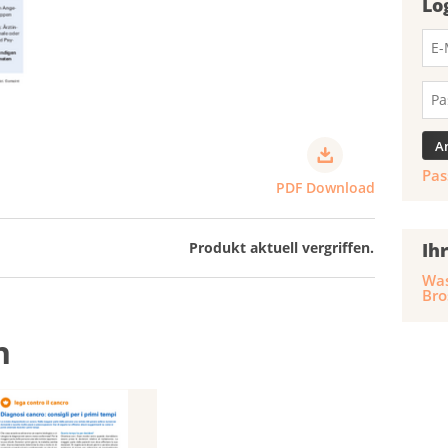
Lo
Pas
PDF Download
Ih
Produkt aktuell vergriffen.
Was
Bro
n