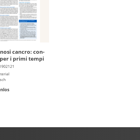
no­si cancro: con­
i per i primi tempi
terial
isch
nlos