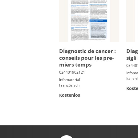
Diag­nos­tic de can­cer :
Diag
conseils pour les pre­
sigl
miers temps
Infoma
Italien
Infomaterial
Französisch
Koste
Kostenlos