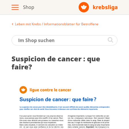
Leben mit Krebs / Informationsblätter für Betroffene
Archiv
Broschüren / Infomaterial
Sus­pi­cion de can­cer : que
Produkte
faire?
Zur Krebsliga-Webseite
Deutsch
Français