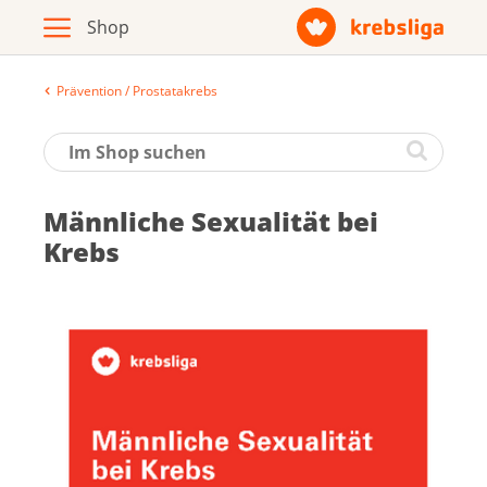
Prävention / Prostatakrebs
Archiv
Broschüren / Infomaterial
Männ­li­che Se­xua­li­tät bei
Produkte
Krebs
Zur Krebsliga-Webseite
Deutsch
Français