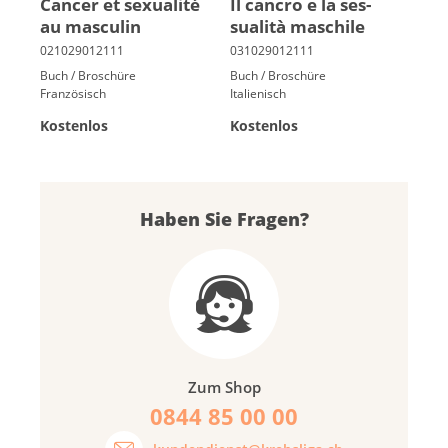
Can­cer et sexua­lité
Il cancro e la ses­
au mas­cu­lin
sualità ma­schile
Buch / Broschüre
Buch / Broschüre
Französisch
Italienisch
Kostenlos
Kostenlos
Haben Sie Fragen?
Zum Shop
0844 85 00 00