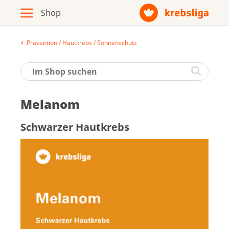
Prävention / Hautkrebs / Sonnenschutz
Archiv
Broschüren / Infomaterial
Me­la­nom
Produkte
Schwar­zer Haut­krebs
Zur Krebsliga-Webseite
Deutsch
Français