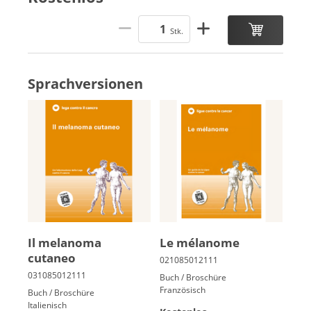
Stk.
Sprachversionen
Il melanoma
Le mé­la­nome
cutaneo
Buch / Broschüre
Französisch
Buch / Broschüre
Italienisch