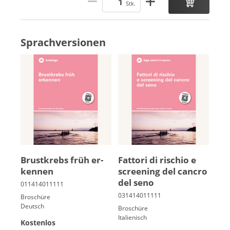
Stk.
Sprachversionen
Brust­krebs früh er­
Fattori di ri­schio e
ken­nen
screening del cancro
del seno
Broschüre
Deutsch
Broschüre
Italienisch
Kostenlos