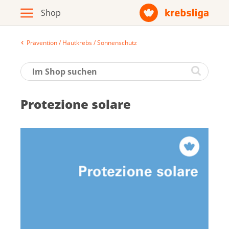
Prävention / Hautkrebs / Sonnenschutz
Archiv
Broschüren / Infomaterial
Protezione solare
Produkte
Zur Krebsliga-Webseite
Deutsch
Français