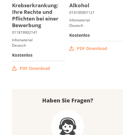
Krebs­er­kran­kung:
Al­ko­hol
Ih­re Rech­te und
Pflich­ten bei ei­ner
Infomaterial
Be­wer­bung
Deutsch
Kostenlos
Infomaterial
Deutsch
PDF Download
Kostenlos
PDF Download
Haben Sie Fragen?