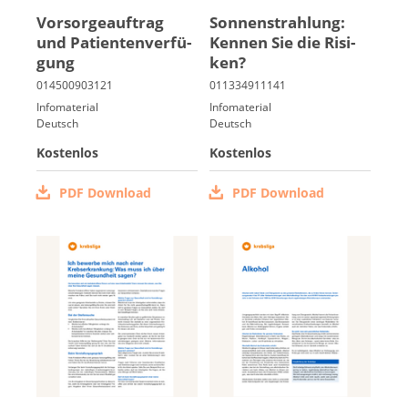
Vor­sor­ge­auf­trag
Son­nen­strah­lung:
und Pa­ti­en­ten­ver­fü­
Ken­nen Sie die Ri­si­
Italiano
gung
ken?
Infomaterial
Infomaterial
Deutsch
Deutsch
Kostenlos
Kostenlos
PDF Download
PDF Download