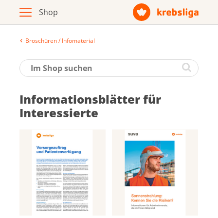
Broschüren / Infomaterial
Archiv
Broschüren / Infomaterial
Informationsblätter für
Produkte
Interessierte
Zur Krebsliga-Webseite
Deutsch
Français