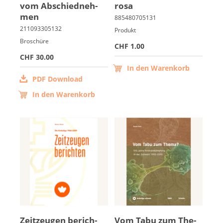
vom Ab­schied­neh­
ro­sa
men
Produkt
Broschüre
CHF 1.00
CHF 30.00
In den Warenkorb
PDF Download
In den Warenkorb
Zeit­zeu­gen be­rich­
Vom Ta­bu zum The­