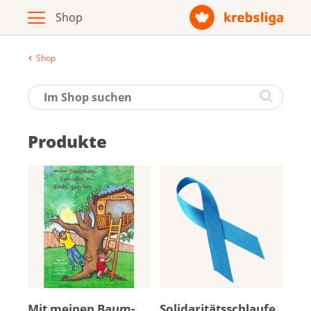
Shop
Archiv
Broschüren / Infomaterial
Produkte
Produkte
Zur Krebsliga-Webseite
Deutsch
Français
Mit mei­nen Baum­
So­li­da­ri­täts­schlau­fe