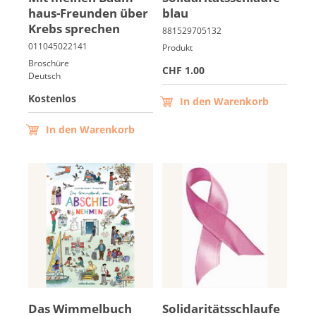
haus-Freun­den über
blau
Krebs spre­chen
Italiano
Produkt
Broschüre
CHF 1.00
Deutsch
Kostenlos
In den Warenkorb
In den Warenkorb
Das Wim­mel­buch
So­li­da­ri­täts­schlau­fe