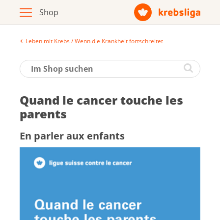
Leben mit Krebs / Wenn die Krankheit fortschreitet
Archiv
Broschüren / Infomaterial
Quand le can­cer touche les
Produkte
pa­rents
En par­ler aux en­fants
Zur Krebsliga-Webseite
Deutsch
Français