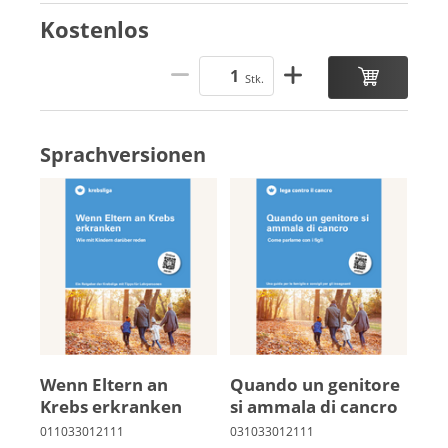
Kostenlos
Stk.
Sprachversionen
Wenn El­tern an
Quando un genitore
Krebs er­kran­ken
si ammala di cancro