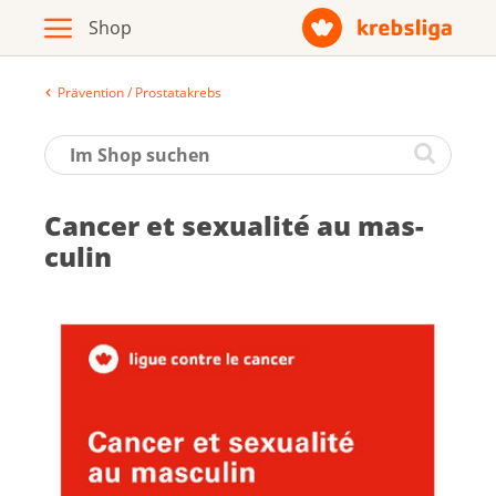
Prävention / Prostatakrebs
Archiv
Broschüren / Infomaterial
Can­cer et sexua­lité au mas­
Produkte
cu­lin
Zur Krebsliga-Webseite
Deutsch
Français