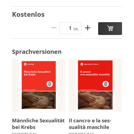
Kostenlos
Stk.
Sprachversionen
Männ­li­che Se­xua­li­tät
Il cancro e la ses­
bei Krebs
sualità ma­schile