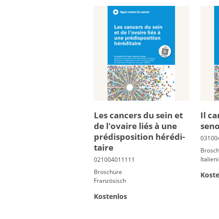
Les can­cers du sein et
Il c
de l'ovaire liés à une
seno
pré­dis­po­si­tion hé­ré­di­
taire
Brosc
Italien
Broschüre
Koste
Französisch
Kostenlos