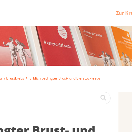
Zur Kr
on / Brustkrebs
Erblich bedingter Brust- und Eierstockkrebs
ing­ter Brust- und