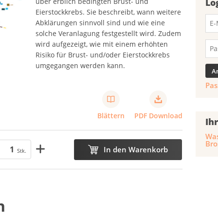
über erblich bedingten Brust- und
Lo
Eierstockkrebs. Sie beschreibt, wann weitere
Abklärungen sinnvoll sind und wie eine
solche Veranlagung festgestellt wird. Zudem
wird aufgezeigt, wie mit einem erhöhten
Risiko für Brust- und/oder Eierstockkrebs
umgegangen werden kann.
Pas
Blättern
PDF Download
Ih
Was
Bro
In den Warenkorb
Stk.
n