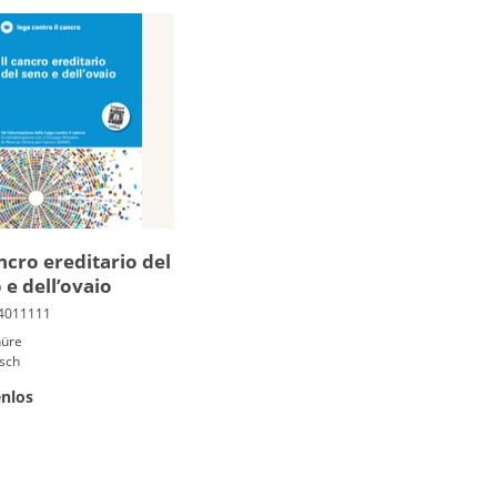
ancro ereditario del
 e dell’ova­io
hüre
isch
nlos