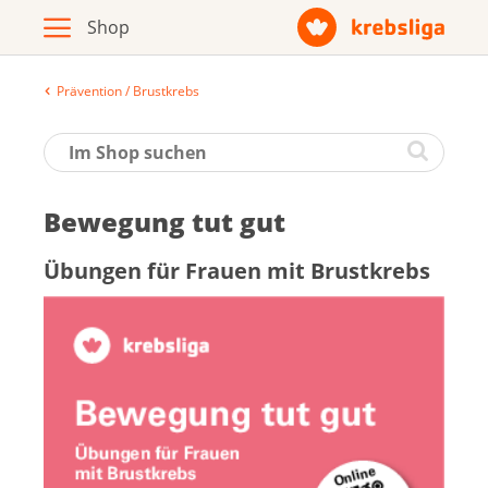
Prävention / Brustkrebs
Archiv
Broschüren / Infomaterial
Be­we­gung tut gut
Produkte
Übun­gen für Frau­en mit Brust­krebs
Zur Krebsliga-Webseite
Deutsch
Français