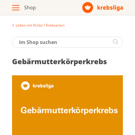
Leben mit Krebs / Krebsarten
Archiv
Broschüren / Infomaterial
Ge­bär­mut­ter­kör­per­krebs
Produkte
Zur Krebsliga-Webseite
Deutsch
Français