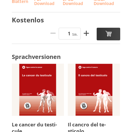
Blättern
Download
Download
Download
Kostenlos
Stk.
Sprachversionen
Le can­cer du tes­ti­
Il cancro del te­
cule
sticolo