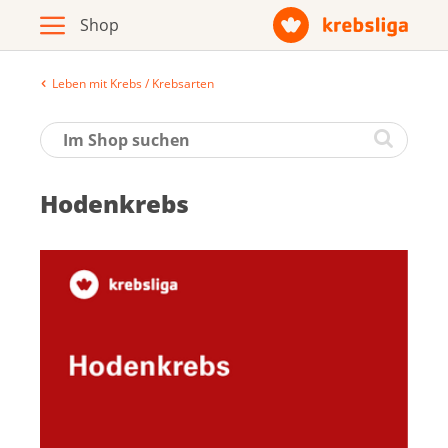
Leben mit Krebs / Krebsarten
Archiv
Broschüren / Infomaterial
Ho­den­krebs
Produkte
Zur Krebsliga-Webseite
Deutsch
Français