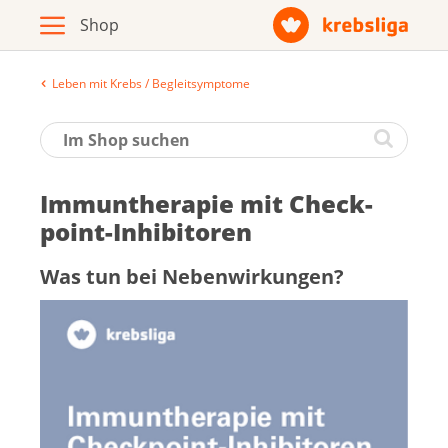
Leben mit Krebs / Begleitsymptome
Archiv
Broschüren / Infomaterial
Im­mun­the­ra­pie mit Check­
Produkte
point-In­hi­bi­to­ren
Was tun bei Ne­ben­wir­kun­gen?
Zur Krebsliga-Webseite
Deutsch
Français