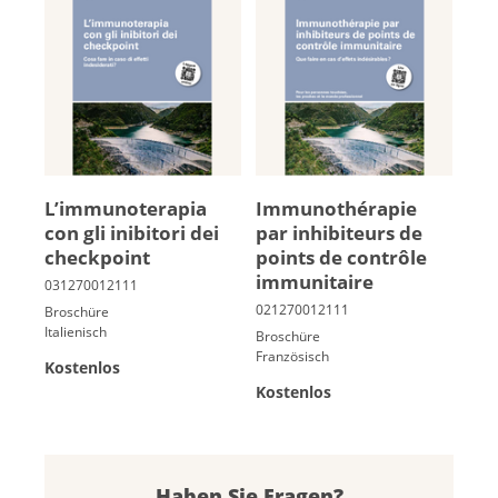
L’immunoterapia
Im­mu­no­thé­ra­pie
con gli inibitori dei
par in­hi­bi­teurs de
checkpoint
points de contrôle
im­mu­ni­taire
Broschüre
Italienisch
Broschüre
Französisch
Kostenlos
Kostenlos
Haben Sie Fragen?