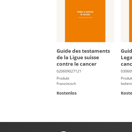
Guide des tes­ta­ments
Guid
de la Ligue suisse
Lega
contre le can­cer
can
Produkt
Produk
Französisch
Italien
Kostenlos
Koste