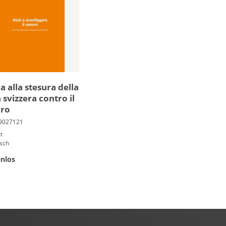
a alla ste­sura della
 svizzera contro il
cro
t
isch
nlos