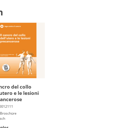
n
ancro del collo
utero e le le­sioni
cancero­se
 Broschüre
isch
nlos