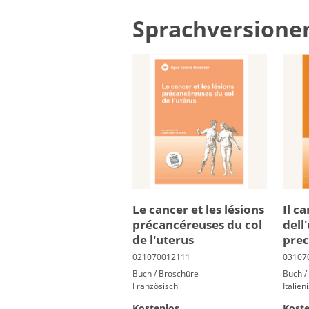
Sprachversione
Le can­cer et les lé­sions
Il c
pré­can­cé­reuses du col
dell'
de l'ute­rus
pre­
Buch / Broschüre
Buch /
Französisch
Italien
Kostenlos
Koste