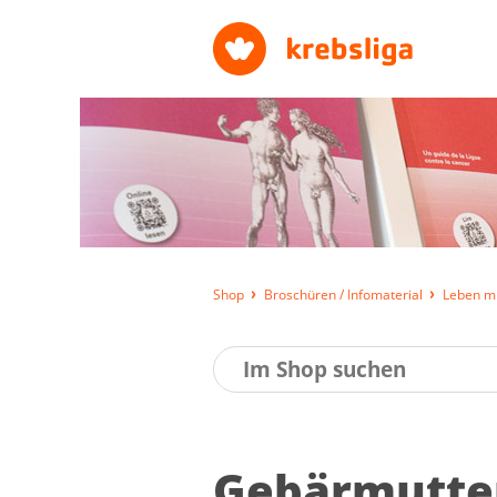
Shop
Broschüren / Infomaterial
Leben mi
Ge­bär­mut­te