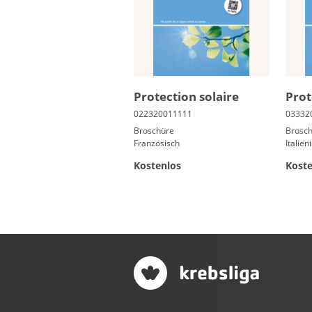
Pro­tec­tion so­laire
Prot
Broschüre
Brosc
Französisch
Italien
Kostenlos
Koste