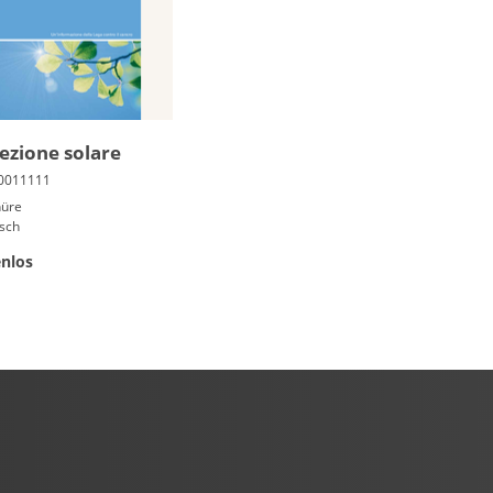
ezione solare
hüre
isch
nlos