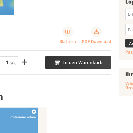
Lo
Blättern
PDF Download
Pas
In den Warenkorb
Stk.
Ih
Was
Bro
n