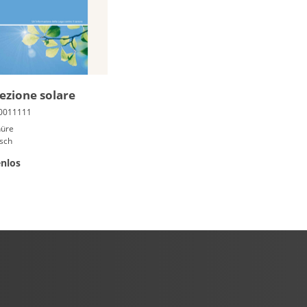
ezione solare
hüre
isch
nlos