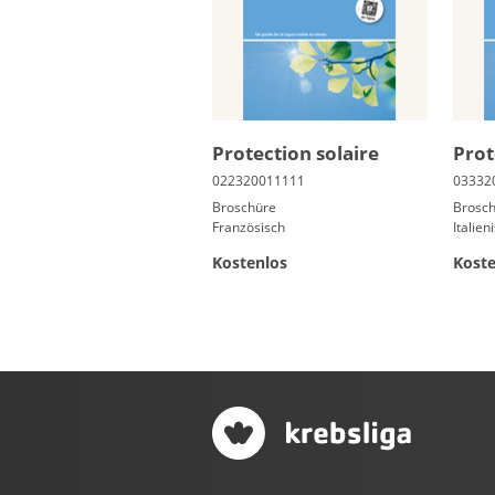
Pro­tec­tion so­laire
Prot
Broschüre
Brosc
Französisch
Italien
Kostenlos
Koste