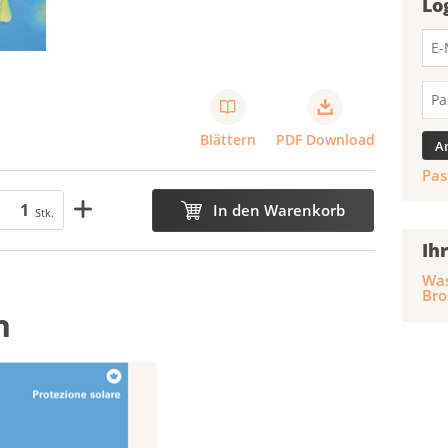
Lo
Blättern
PDF Download
Pas
In den Warenkorb
Stk.
Ih
Was
Bro
n