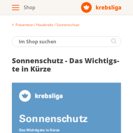
Prävention / Hautkrebs / Sonnenschutz
Archiv
Broschüren / Infomaterial
Son­nen­schutz - Das Wich­tigs­
Produkte
te in Kür­ze
Zur Krebsliga-Webseite
Deutsch
Français