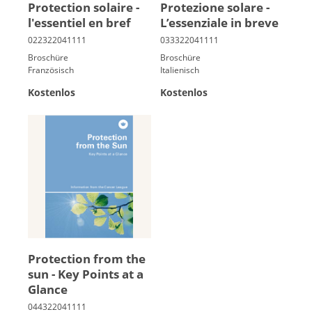
Pro­tec­tion so­laire -
Protezione solare -
l'es­sen­tiel en bref
L’es­senziale in breve
Broschüre
Broschüre
Französisch
Italienisch
Kostenlos
Kostenlos
Protection from the
sun - Key Points at a
Glance