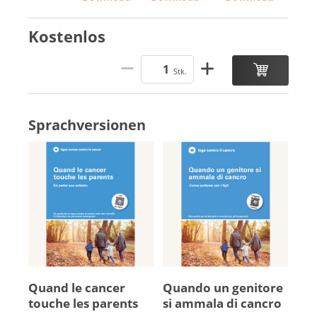
Kostenlos
Stk.
Sprachversionen
Quand le can­cer
Quando un genitore
touche les pa­rents
si ammala di cancro