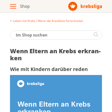
Leben mit Krebs / Wenn die Krankheit fortschreitet
Archiv
Broschüren / Infomaterial
Wenn El­tern an Krebs er­kran­
Produkte
ken
Wie mit Kin­dern dar­über re­den
Zur Krebsliga-Webseite
Deutsch
Français