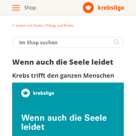
Leben mit Krebs / Alltag und Krebs
Archiv
Broschüren / Infomaterial
Wenn auch die See­le lei­det
Produkte
Krebs trifft den gan­zen Men­schen
Zur Krebsliga-Webseite
Deutsch
Français