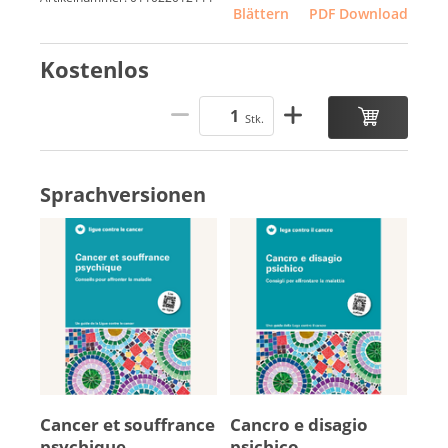
Blättern
PDF Download
Kostenlos
Stk.
Sprachversionen
Can­cer et souf­france
Cancro e di­sagio
psy­chique
psichico