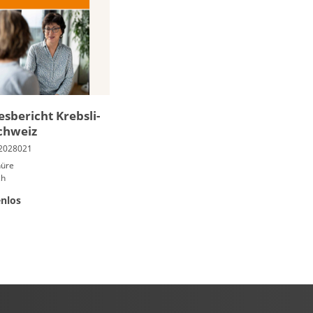
es­be­richt Krebs­li­
chweiz
hüre
ch
nlos