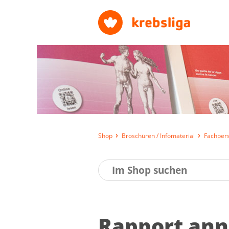
Shop
Broschüren / Infomaterial
Fachpers
Rap­port an­