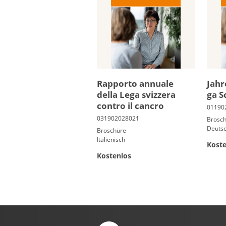
Rapporto annuale
Jah­r
della Lega svizzera
ga S
contro il cancro
Brosc
Deuts
Broschüre
Italienisch
Koste
Kostenlos