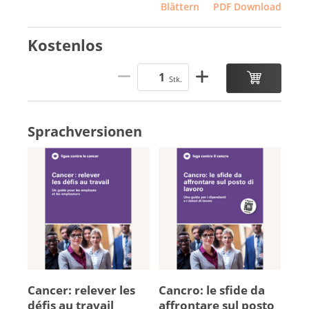
Blättern
PDF Download
Kostenlos
Stk.
Sprachversionen
Can­cer: re­le­ver les
Cancro: le sfide da
dé­fis au tra­vail
affrontare sul po­sto