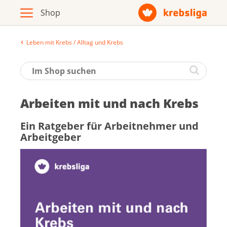
Leben mit Krebs / Alltag und Krebs
Archiv
Broschüren / Infomaterial
Ar­bei­ten mit und nach Krebs
Produkte
Ein Rat­ge­ber für Ar­beit­neh­mer und
Ar­beit­ge­ber
Zur Krebsliga-Webseite
Deutsch
Français