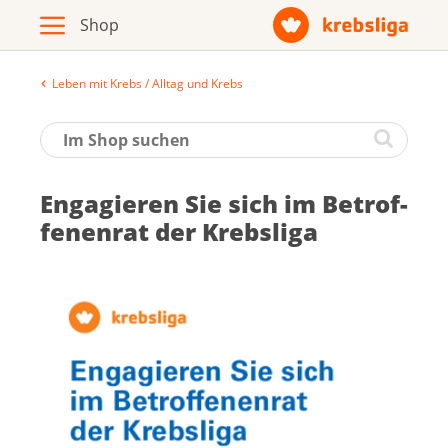
Leben mit Krebs / Alltag und Krebs
Archiv
Broschüren / Infomaterial
En­ga­gie­ren Sie sich im Be­trof­
Produkte
fe­nen­rat der Krebs­li­ga
Zur Krebsliga-Webseite
Deutsch
Français