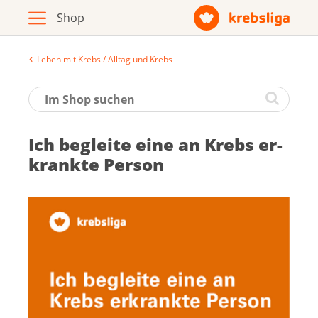
Leben mit Krebs / Alltag und Krebs
Archiv
Broschüren / Infomaterial
Ich be­glei­te ei­ne an Krebs er­
Produkte
krank­te Per­son
Zur Krebsliga-Webseite
Deutsch
Français