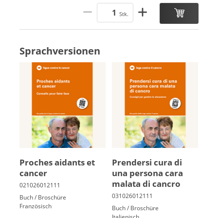
Stk.
Sprachversionen
Proches ai­dants et
Prender­si cura di
can­cer
una per­sona cara
malata di cancro
Buch / Broschüre
Französisch
Buch / Broschüre
Italienisch