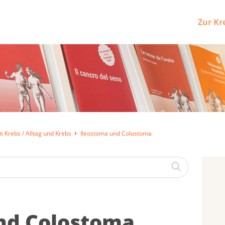
Zur Kr
t Krebs / Alltag und Krebs
Ileostoma und Colostoma
und Co­lost­o­ma