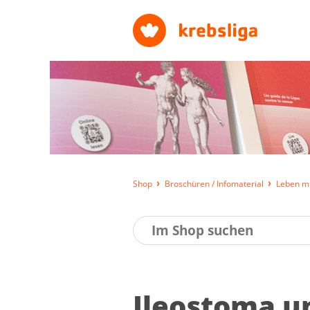
Shop
Broschüren / Infomaterial
Leben mi
Ile­o­st­o­ma 