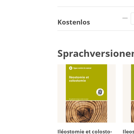
Kostenlos
Sprachversione
Iléo­sto­mie et co­lo­sto­
Ileo