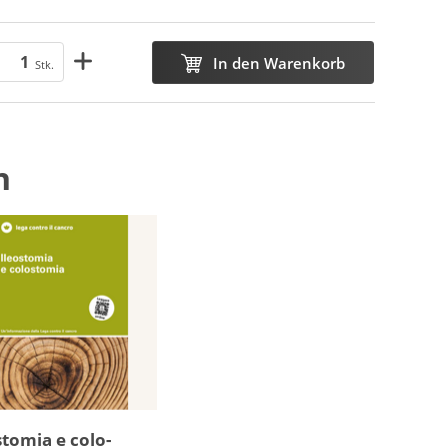
In den Warenkorb
Stk.
n
­stomia e colo­