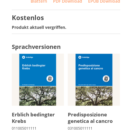
Blättern
PDF Download
EPUB Download
Kostenlos
Produkt aktuell vergriffen.
Sprachversionen
Erb­lich be­ding­ter
Pre­di­spo­sizione
Krebs
genetica al cancro