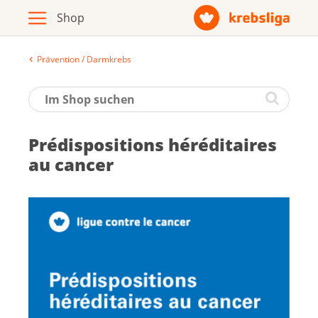
Prävention / Darmkrebs
Archiv
Broschüren / Infomaterial
Pré­dis­po­si­tions hé­ré­di­taires
Produkte
au can­cer
Zur Krebsliga-Webseite
Deutsch
Français