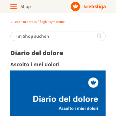
Leben mit Krebs / Begleitsymptome
Archiv
Broschüren / Infomaterial
Diario del dolore
Produkte
Ascolto i mei dolori
Zur Krebsliga-Webseite
Deutsch
Français