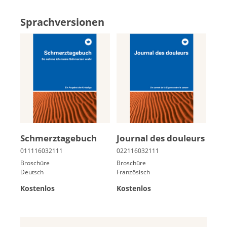
Sprachversionen
Schmerz­ta­ge­buch
Jour­nal des dou­leurs
Broschüre
Broschüre
Deutsch
Französisch
Kostenlos
Kostenlos