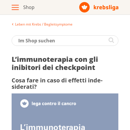
Leben mit Krebs / Begleitsymptome
Archiv
Broschüren / Infomaterial
L’immunoterapia con gli
Produkte
inibitori dei checkpoint
Co­sa fare in ca­so di effetti inde­
siderati?
Zur Krebsliga-Webseite
Deutsch
Français