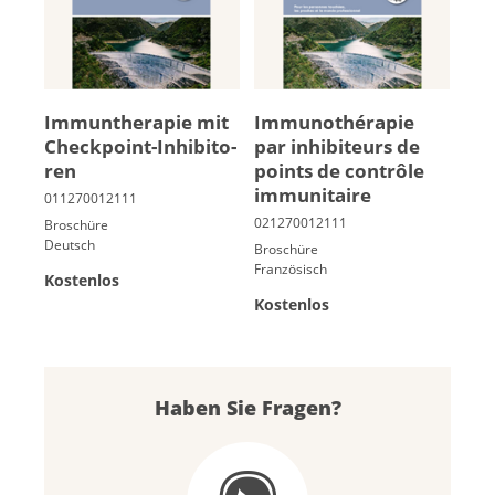
Im­mun­the­ra­pie mit
Im­mu­no­thé­ra­pie
Check­point-In­hi­bi­to­
par in­hi­bi­teurs de
ren
points de contrôle
im­mu­ni­taire
Broschüre
Deutsch
Broschüre
Französisch
Kostenlos
Kostenlos
Haben Sie Fragen?