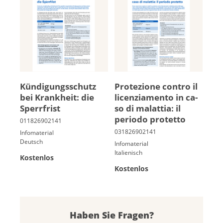
Kün­di­gungs­schutz
Protezione contro il
bei Krank­heit: die
licenziamento in ca­
Sperr­frist
so di malattia: il
periodo protetto
Infomaterial
Deutsch
Infomaterial
Italienisch
Kostenlos
Kostenlos
Haben Sie Fragen?