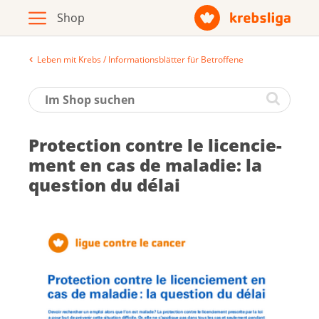
Leben mit Krebs / Informationsblätter für Betroffene
Archiv
Broschüren / Infomaterial
Pro­tec­tion contre le li­cen­cie­
Produkte
ment en cas de ma­la­die: la
ques­tion du dé­lai
Zur Krebsliga-Webseite
Deutsch
Français