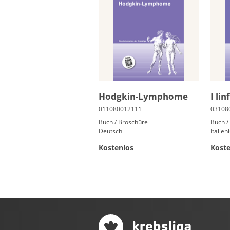
Hodg­kin-Lym­pho­me
I li
Buch / Broschüre
Buch /
Deutsch
Italien
Kostenlos
Koste