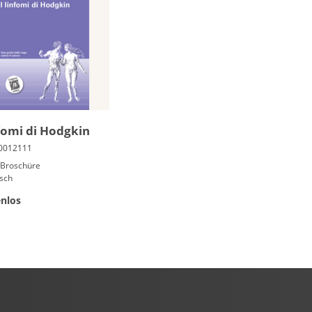
nfomi di Hodgkin
 Broschüre
isch
nlos