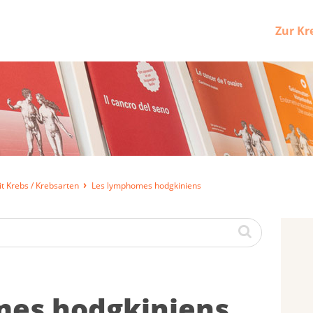
Zur Kr
t Krebs / Krebsarten
Les lymphomes hodgkiniens
es hodg­ki­niens