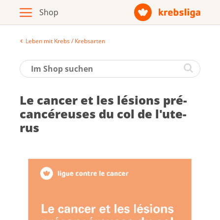
Leben mit Krebs / Krebsarten
Archiv
Broschüren / Infomaterial
Le can­cer et les lé­sions pré­
Produkte
can­cé­reuses du col de l'ute­
rus
Zur Krebsliga-Webseite
Deutsch
Français