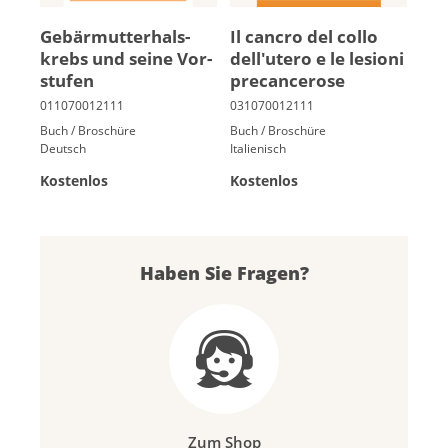
Ge­bär­mut­ter­hals­
Il cancro del collo
krebs und sei­ne Vor­
dell'utero e le le­sioni
stu­fen
pre­cancero­se
Buch / Broschüre
Buch / Broschüre
Deutsch
Italienisch
Kostenlos
Kostenlos
Haben Sie Fragen?
Zum Shop