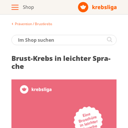
Prävention / Brustkrebs
Archiv
Broschüren / Infomaterial
Brust-Krebs in leich­ter Spra­
Produkte
che
Zur Krebsliga-Webseite
Deutsch
Français