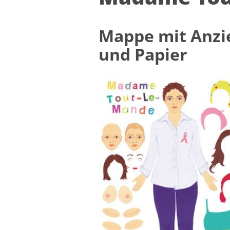
Map­pe mit An­zi
und Pa­pier