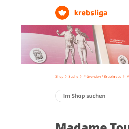
Shop
Suche
Prävention / Brustkrebs
M
Ma­da­me To