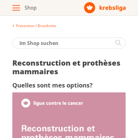
Prävention / Brustkrebs
Archiv
Broschüren / Infomaterial
Re­cons­truc­tion et pro­thèses
Produkte
mam­maires
Quelles sont mes op­tions?
Zur Krebsliga-Webseite
Deutsch
Français