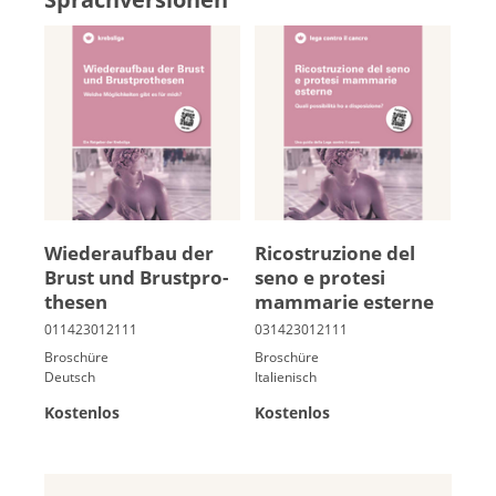
Wie­der­auf­bau der
Rico­struzione del
Brust und Brust­pro­
seno e prote­si
the­sen
mammarie esterne
Broschüre
Broschüre
Deutsch
Italienisch
Kostenlos
Kostenlos