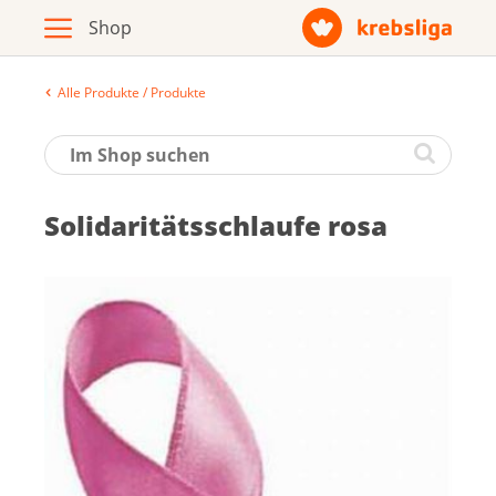
Alle Produkte / Produkte
Archiv
Broschüren / Infomaterial
So­li­da­ri­täts­schlau­fe ro­sa
Produkte
Zur Krebsliga-Webseite
Deutsch
Français